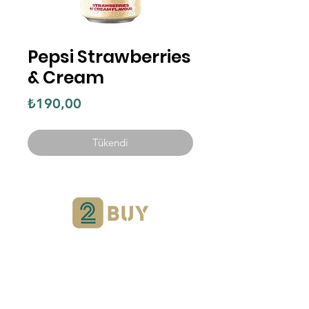
Pepsi Strawberries
& Cream
Fiyat
₺190,00
Tükendi
Yardımcı olabilir miyiz?
Destek Hattımızı
Ziyaret Ederek Bize
Ulaşabilir Veya İletişim Numaramızı
Arabilirsiniz.