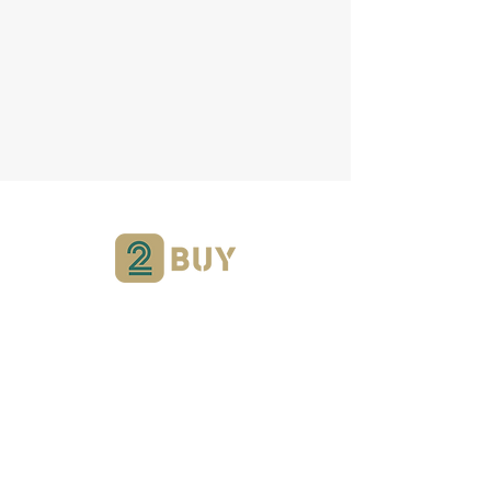
Yardımcı olabilir miyiz?
Destek Hattımızı
Ziyaret Ederek Bize
Ulaşabilir Veya İletişim Numaramızı
Arabilirsiniz.
0542 259 35 95