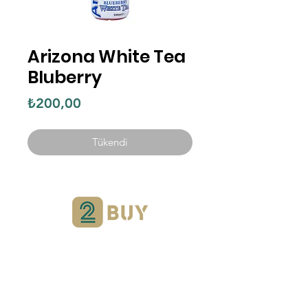
Arizona White Tea
Bluberry
Fiyat
₺200,00
Tükendi
Yardımcı olabilir miyiz?
Destek Hattımızı
Ziyaret Ederek Bize
Ulaşabilir Veya İletişim Numaramızı
Arabilirsiniz.