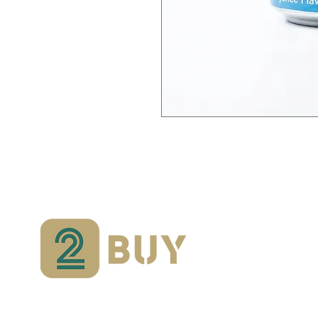
In
Con
Can we help?
abo