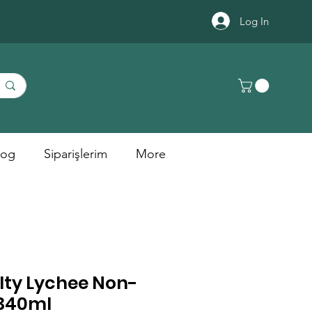
Log In
log
Siparişlerim
More
lty Lychee Non-
 340ml