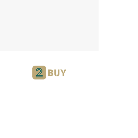
Can we help?
You can reach us by visiting our
support line or call our contact
number.
0542 259 35 95